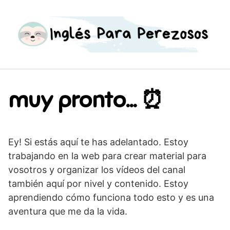
S
a
l
t
a
r
a
muy pronto… ⏰
l
c
o
n
Ey! Si estás aquí te has adelantado. Estoy
t
e
trabajando en la web para crear material para
n
vosotros y organizar los vídeos del canal
i
también aquí por nivel y contenido. Estoy
d
aprendiendo cómo funciona todo esto y es una
o
aventura que me da la vida.