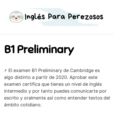
S
a
l
t
a
r
a
B1 Preliminary
l
c
o
n
⚡️ El examen B1 Preliminary de Cambridge es
t
e
algo distinto a partir de 2020. Aprobar este
n
examen certifica que tienes un nivel de inglés
i
intermedio y por tanto puedes comunicarte por
d
escrito y oralmente así como entender textos del
o
ámbito cotidiano.